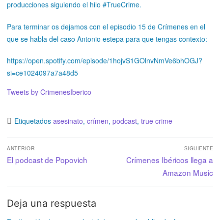
producciones siguiendo el hilo #TrueCrime.
Para terminar os dejamos con el episodio 15 de Crímenes en el
que se habla del caso Antonio estepa para que tengas contexto:
https://open.spotify.com/episode/1hojvS1GOlnvNmVe6bhOGJ?
si=ce1024097a7a48d5
Tweets by CrimenesIberico
Etiquetados
asesinato
,
crímen
,
podcast
,
true crime
ANTERIOR
SIGUIENTE
El podcast de Popovich
Crímenes Ibéricos llega a
Amazon Music
Deja una respuesta