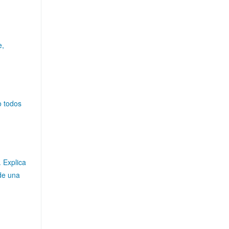
e,
o todos
 Explica
 de una