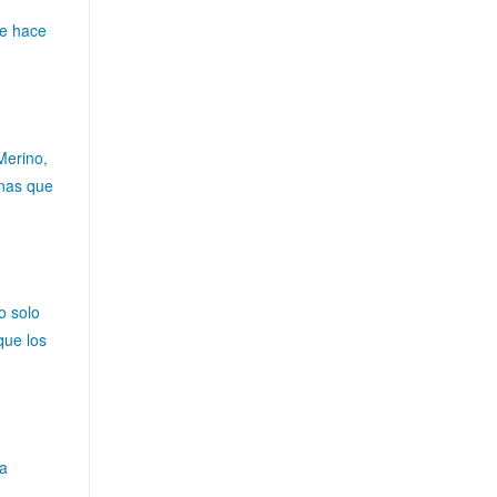
le hace
Merino,
onas que
o solo
que los
ra