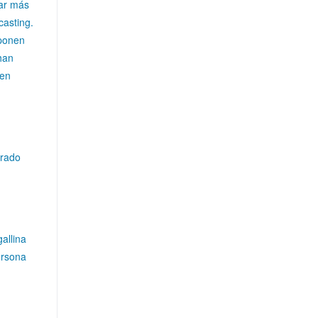
tar más
casting.
 ponen
han
den
rrado
allina
ersona