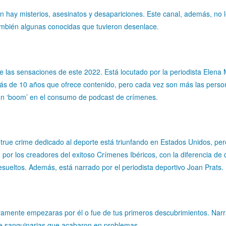
hay misterios, asesinatos y desapariciones. Este canal, además, no 
también algunas conocidas que tuvieron desenlace.
e las sensaciones de este 2022. Está locutado por la periodista Elena 
más de 10 años que ofrece contenido, pero cada vez son más las pers
un ‘boom’ en el consumo de podcast de crímenes.
 true crime dedicado al deporte está triunfando en Estados Unidos, per
 por los creadores del exitoso Crímenes Ibéricos, con la diferencia de 
esueltos. Además, está narrado por el periodista deportivo Joan Prats.
ramente empezaras por él o fue de tus primeros descubrimientos. Nar
te sanguinarias que acabaron en problemas.