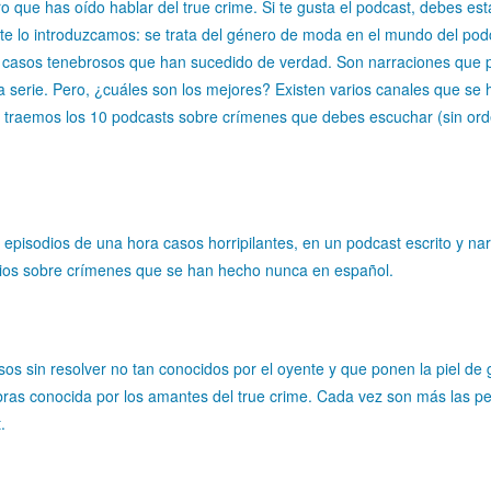
que has oído hablar del true crime. Si te gusta el podcast, debes es
e te lo introduzcamos: se trata del género de moda en el mundo del pod
a casos tenebrosos que han sucedido de verdad. Son narraciones que
serie. Pero, ¿cuáles son los mejores? Existen varios canales que se 
e traemos los 10 podcasts sobre crímenes que debes escuchar (sin or
 episodios de una hora casos horripilantes, en un podcast escrito y na
dios sobre crímenes que se han hecho nunca en español.
sos sin resolver no tan conocidos por el oyente y que ponen la piel de g
bras conocida por los amantes del true crime. Cada vez son más las p
.